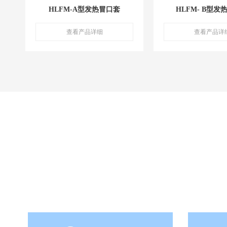
HLFM-A型发热冒口套
HLFM- B型发
查看产品详细
查看产品详
一家专业为铸造行业提供设备、材料和技术服