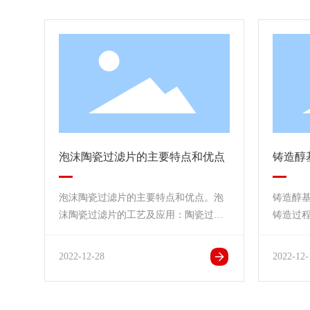
泡沫陶瓷过滤片的主要特点和优点
铸造
泡沫陶瓷过滤片的主要特点和优点。泡
铸造醇
沫陶瓷过滤片的工艺及应用：陶瓷过滤
铸造过
器以具有三维网状结构和连通孔隙的有
提高其
机泡沫为载体，将其侵入触变性氧化铝
融金属
2022-12-28
2022-12-
材料浆料中，采用方形校正中距全自动
制成浆
挤出工艺，使浆料均匀分布在载体的泡
刷涂、
沫骨架上，干燥固化后于1180℃烘烤。
面。其