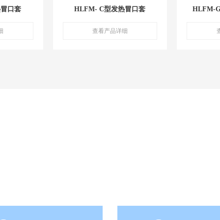
热冒口套
HLFM- C型发热冒口套
HLFM
细
查看产品详细
华龙铸材 铸造未来
务的生产供应商，公司产品广泛适用于汽车零部件及发动机、工
件等铸造生产企业