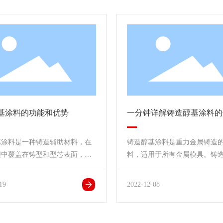
醇基涂料的功能和优势
一分钟详解铸造醇基涂料的
基涂料是一种铸造辅助材料，在
铸造醇基涂料是重力金属铸造
程中覆盖在铸型和型芯表面，以
料，适用于所有金属模具。铸
表面耐火性、化学稳定性、抗熔
粒相对较粗，但隔热性能好。
侵蚀性和抗粘砂性。醇基涂料可
涂料适用于薄断面铸件和大型
19
2022-12-08
状、糊状或粉末状，通过喷涂、
件，也适用于加料口、轮毂、
浸涂、浇注等方法涂覆在药芯表
杆、气缸等。
吸附时间可长达7天，透气性好。