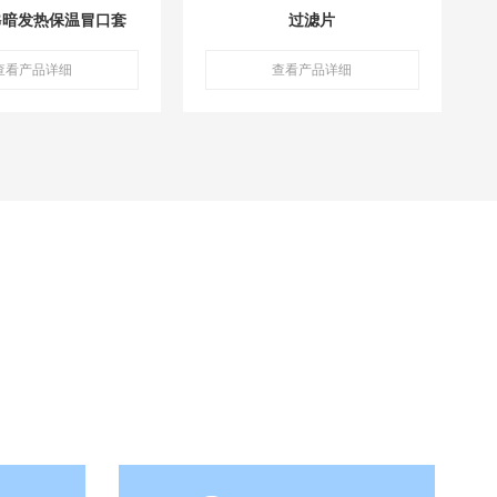
-G暗发热保温冒口套
过滤片
查看产品详细
查看产品详细
程机械配件、离心铸管、液压件和风电件机床