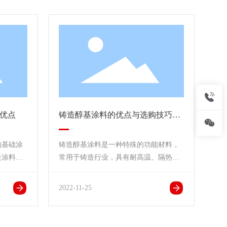
优点
铸造醇基涂料的优点与选购技巧有
哪些？
的基础涂
铸造醇基涂料是一种特殊的功能材料，
造涂料颗
常用于铸造行业，具有耐高温、隔热等
铸造醇基
多重功效。铸造涂料的优点是什么？一
平面铸
些普通消费者在购买涂料时，面对各种
2022-11-25
活塞、连
类型的涂料，会不知如何选择。他们在
选择涂料方面有哪些技巧？